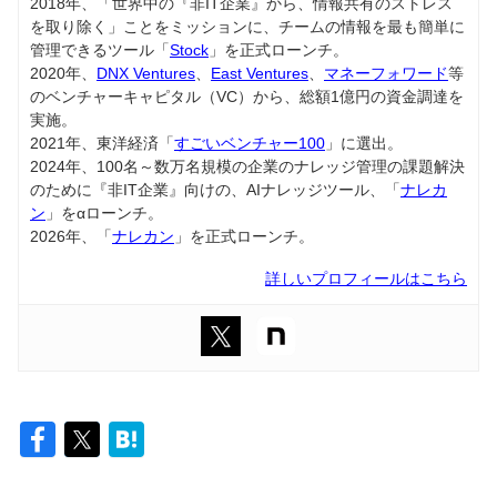
2018年、「世界中の『非IT企業』から、情報共有のストレス
を取り除く」ことをミッションに、チームの情報を最も簡単に
管理できるツール「
Stock
」を正式ローンチ。
2020年、
DNX Ventures
、
East Ventures
、
マネーフォワード
等
のベンチャーキャピタル（VC）から、総額1億円の資金調達を
実施。
2021年、東洋経済「
すごいベンチャー100
」に選出。
2024年、100名～数万名規模の企業のナレッジ管理の課題解決
のために『非IT企業』向けの、AIナレッジツール、「
ナレカ
ン
」をαローンチ。
2026年、「
ナレカン
」を正式ローンチ。
詳しいプロフィールはこちら