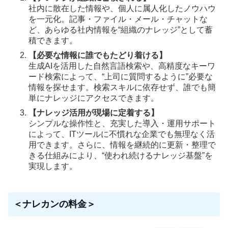
社内に散在した情報や、個人に属人化したノウハウ
を一元化。記事・ファイル・メール・チャットな
ど、あらゆる社内情報を“組織のナレッジ”として蓄
積できます。
【必要な情報に誰でもたどり着ける】
生成AIを活用した自然言語検索や、高精度なキーワ
ード検索によって、“上司に質問するように”必要な
情報を探せます。検索スキルに依存せず、誰でも簡
単にナレッジにアクセスできます。
【ナレッジ活用が現場に定着する】
シンプルな操作性と、充実した導入・運用サポート
によって、ITツールに不慣れな企業でも無理なく活
用できます。さらに、情報を継続的に更新・整理で
きる仕組みにより、“使われ続けるナレッジ基盤”を
実現します。
＜ナレカンの料金＞