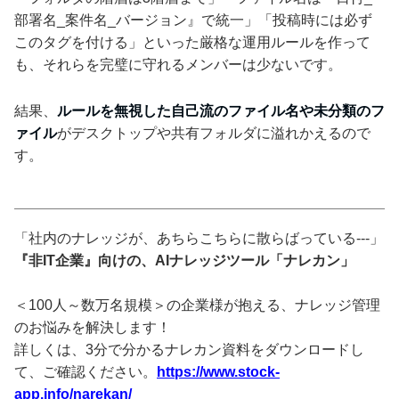
部署名_案件名_バージョン』で統一」「投稿時には必ず
このタグを付ける」といった厳格な運用ルールを作って
も、それらを完璧に守れるメンバーは少ないです。
結果、
ルールを無視した自己流のファイル名や未分類のフ
ァイル
がデスクトップや共有フォルダに溢れかえるので
す。
「社内のナレッジが、あちらこちらに散らばっている---」
『非IT企業』向けの、AIナレッジツール「ナレカン」
＜100人～数万名規模＞の企業様が抱える、ナレッジ管理
のお悩みを解決します！
詳しくは、3分で分かるナレカン資料をダウンロードし
て、ご確認ください。
https://www.stock-
app.info/narekan/