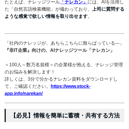
たとえば、ナレッジツール
「ナレカン」
には、AIを活用し
た「自然言語検索機能」が備わっており、
上司に質問する
ような感覚で欲しい情報を取り出せます
。
「社内のナレッジが、あちらこちらに散らばっている---」
『非IT企業』向けの、AIナレッジツール「ナレカン」
＜100人～数万名規模＞の企業様が抱える、ナレッジ管理
のお悩みを解決します！
詳しくは、3分で分かるナレカン資料をダウンロードし
て、ご確認ください。
https://www.stock-
app.info/narekan/
【必見】情報を簡単に蓄積・共有する方法