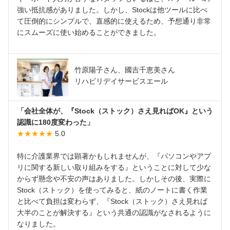
強い抵抗感がありました。しかし、Stockは他ツールに比べ
て圧倒的にシンプルで、直感的に使えるため、予想通り非常
にスムーズに使い始めることができました。
竹原陽子さん、國吉千恵美さん
リハビリデイサービスエール
「会社全体が、『Stock（ストック）さえ見ればOK』という
認識に180度変わった」
★★★★★
5.0
特に介護業界では顕著かもしれませんが、『パソコンやアプ
リに関する新しい取り組みをする』ということに対して少な
からず懸念や不安の声はありました。しかしその後、実際に
Stock（ストック）を使ってみると、紙のノートに書く作業
と比べて負担は変わらず、『Stock（ストック）さえ見れば
大半のことが解決する』という共通の認識がなされるように
なりました。