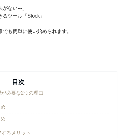
がない---」
ツール「Stock」
誰でも簡単に使い始められます。
目次
が必要な2つの理由
ため
ため
定するメリット