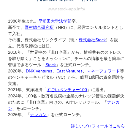
www.stock-app.info/
1986年生まれ。
早稲田大学法学部
卒。
新卒で、
野村総合研究所
（NRI）に、経営コンサルタントとし
て入社。
その後、株式会社リンクライブ（現：
株式会社Stock
）を設
立。代表取締役に就任。
2018年、「世界中の『非IT企業』から、情報共有のストレス
を取り除く」ことをミッションに、チームの情報を最も簡単に
管理できるツール「
Stock
」を正式ローンチ。
2020年、
DNX Ventures
、
East Ventures
、
マネーフォワード
等
のベンチャーキャピタル（VC）から、総額1億円の資金調達を
実施。
2021年、東洋経済「
すごいベンチャー100
」に選出。
2024年、100名～数万名規模の企業のナレッジ管理の課題解決
のために『非IT企業』向けの、AIナレッジツール、「
ナレカ
ン
」をαローンチ。
2026年、「
ナレカン
」を正式ローンチ。
詳しいプロフィールはこちら