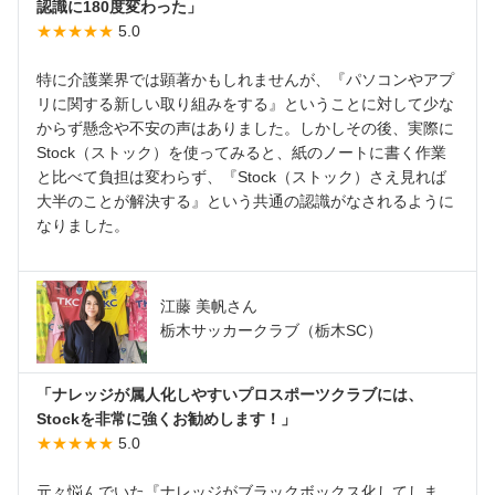
認識に180度変わった」
★★★★★
5.0
特に介護業界では顕著かもしれませんが、『パソコンやアプ
リに関する新しい取り組みをする』ということに対して少な
からず懸念や不安の声はありました。しかしその後、実際に
Stock（ストック）を使ってみると、紙のノートに書く作業
と比べて負担は変わらず、『Stock（ストック）さえ見れば
大半のことが解決する』という共通の認識がなされるように
なりました。
江藤 美帆さん
栃木サッカークラブ（栃木SC）
「ナレッジが属人化しやすいプロスポーツクラブには、
Stockを非常に強くお勧めします！」
★★★★★
5.0
元々悩んでいた『ナレッジがブラックボックス化してしま