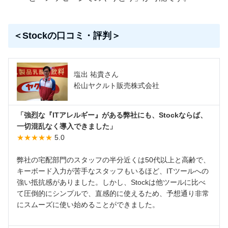
＜Stockの口コミ・評判＞
塩出 祐貴さん
松山ヤクルト販売株式会社
「強烈な『ITアレルギー』がある弊社にも、Stockならば、
一切混乱なく導入できました」
★★★★★
5.0
弊社の宅配部門のスタッフの半分近くは50代以上と高齢で、
キーボード入力が苦手なスタッフもいるほど、ITツールへの
強い抵抗感がありました。しかし、Stockは他ツールに比べ
て圧倒的にシンプルで、直感的に使えるため、予想通り非常
にスムーズに使い始めることができました。