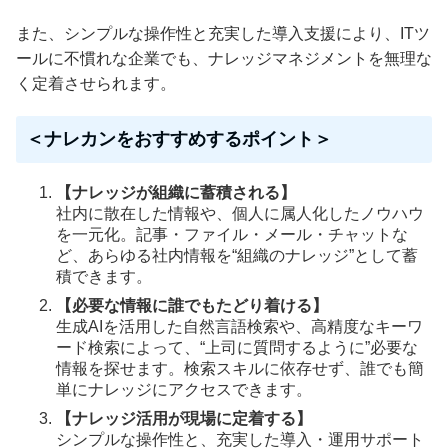
また、シンプルな操作性と充実した導入支援により、ITツ
ールに不慣れな企業でも、ナレッジマネジメントを無理な
く定着させられます。
＜ナレカンをおすすめするポイント＞
【ナレッジが組織に蓄積される】
社内に散在した情報や、個人に属人化したノウハウ
を一元化。記事・ファイル・メール・チャットな
ど、あらゆる社内情報を“組織のナレッジ”として蓄
積できます。
【必要な情報に誰でもたどり着ける】
生成AIを活用した自然言語検索や、高精度なキーワ
ード検索によって、“上司に質問するように”必要な
情報を探せます。検索スキルに依存せず、誰でも簡
単にナレッジにアクセスできます。
【ナレッジ活用が現場に定着する】
シンプルな操作性と、充実した導入・運用サポート