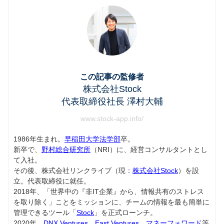
この記事の監修者
株式会社Stock
代表取締役社長 澤村大輔
www.stock-app.info/
1986年生まれ。
早稲田大学法学部
卒。
新卒で、
野村総合研究所
（NRI）に、経営コンサルタントとし
て入社。
その後、株式会社リンクライブ（現：
株式会社Stock
）を設
立。代表取締役に就任。
2018年、「世界中の『非IT企業』から、情報共有のストレス
を取り除く」ことをミッションに、チームの情報を最も簡単に
管理できるツール「
Stock
」を正式ローンチ。
2020年、
DNX Ventures
、
East Ventures
、
マネーフォワード
等