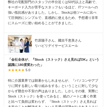
弊社の宅配部門のスタッフの半分近くは50代以上と高齢で、
キーボード入力が苦手なスタッフもいるほど、ITツールへの
強い抵抗感がありました。しかし、Stockは他ツールに比べ
て圧倒的にシンプルで、直感的に使えるため、予想通り非常
にスムーズに使い始めることができました。
竹原陽子さん、國吉千恵美さん
リハビリデイサービスエール
「会社全体が、『Stock（ストック）さえ見ればOK』という
認識に180度変わった」
★★★★★
5.0
特に介護業界では顕著かもしれませんが、『パソコンやアプ
リに関する新しい取り組みをする』ということに対して少な
からず懸念や不安の声はありました。しかしその後、実際に
Stock（ストック）を使ってみると、紙のノートに書く作業
と比べて負担は変わらず、『Stock（ストック）さえ見れば
大半のことが解決する』という共通の認識がなされるように