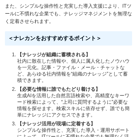
また、シンプルな操作性と充実した導入支援により、ITツ
ールに不慣れな企業でも、ナレッジマネジメントを無理な
く定着させられます。
＜ナレカンをおすすめするポイント＞
【ナレッジが組織に蓄積される】
社内に散在した情報や、個人に属人化したノウハウ
を一元化。記事・ファイル・メール・チャットな
ど、あらゆる社内情報を“組織のナレッジ”として蓄
積できます。
【必要な情報に誰でもたどり着ける】
生成AIを活用した自然言語検索や、高精度なキーワ
ード検索によって、“上司に質問するように”必要な
情報を探せます。検索スキルに依存せず、誰でも簡
単にナレッジにアクセスできます。
【ナレッジ活用が現場に定着する】
シンプルな操作性と、充実した導入・運用サポート
によって、ITツールに不慣れな企業でも無理なく活