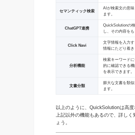
AIが検索文の意
セマンティック検索
ます。
QuickSolu
ChatGPT連携
し、その内容をもと
文字情報を入力す
Click Navi
情報にたどり着き
検索キーワードに
分析機能
的に確認できる機
を表示できます。
膨大な文書を類似
文書分類
ます。
以上のように、QuickSolutio
上記以外の機能もあるので、詳しく
ょう。