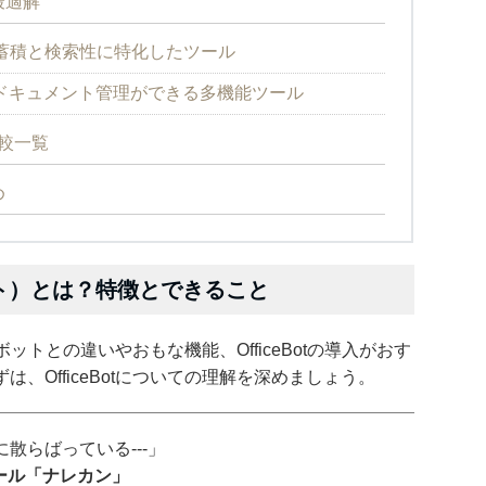
の最適解
蓄積と検索性に特化したツール
高いドキュメント管理ができる多機能ツール
較一覧
め
ボット）とは？特徴とできること
トボットとの違いやおもな機能、OfficeBotの導入がおす
、OfficeBotについての理解を深めましょう。
散らばっている---」
ツール「ナレカン」