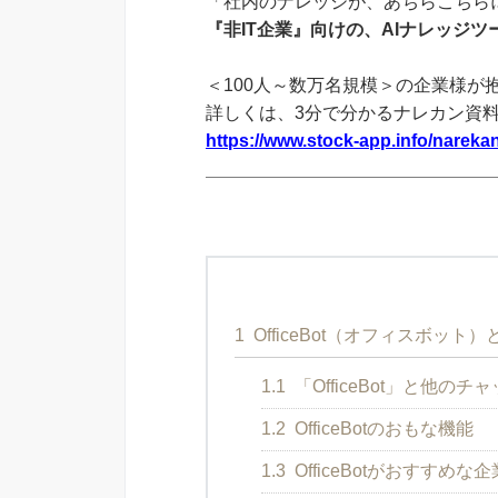
「社内のナレッジが、あちらこちらに
『非IT企業』向けの、AIナレッジ
＜100人～数万名規模＞の企業様が
詳しくは、3分で分かるナレカン資
https://www.stock-app.info/narekan
1
OfficeBot（オフィスボッ
1.1
「OfficeBot」と他の
1.2
OfficeBotのおもな機能
1.3
OfficeBotがおすすめな企