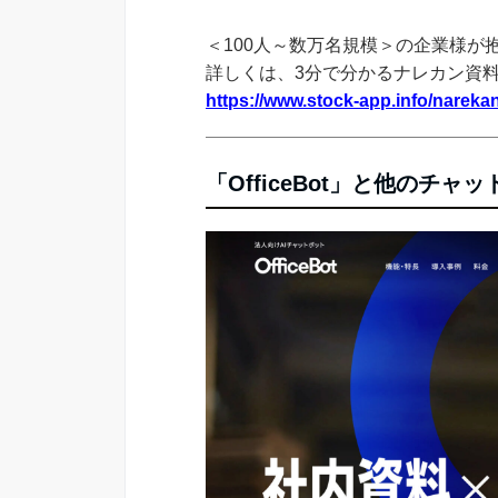
＜100人～数万名規模＞の企業様が
詳しくは、3分で分かるナレカン資
https://www.stock-app.info/narekan
「OfficeBot」と他のチ