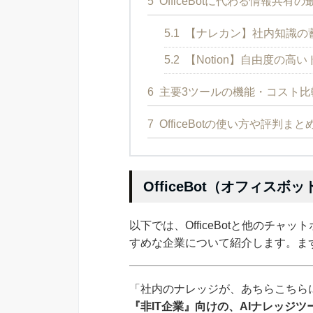
5
OfficeBotに代わる情報共有
5.1
【ナレカン】社内知識の
5.2
【Notion】自由度の
6
主要3ツールの機能・コスト比
7
OfficeBotの使い方や評判まと
OfficeBot（オフィス
以下では、OfficeBotと他のチャッ
すめな企業について紹介します。まずは
「社内のナレッジが、あちらこちらに
『非IT企業』向けの、AIナレッジ