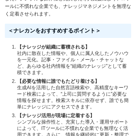
ールに不慣れな企業でも、ナレッジマネジメントを無理な
く定着させられます。
＜ナレカンをおすすめするポイント＞
【ナレッジが組織に蓄積される】
社内に散在した情報や、個人に属人化したノウハウ
を一元化。記事・ファイル・メール・チャットな
ど、あらゆる社内情報を“組織のナレッジ”として蓄
積できます。
【必要な情報に誰でもたどり着ける】
生成AIを活用した自然言語検索や、高精度なキーワ
ード検索によって、“上司に質問するように”必要な
情報を探せます。検索スキルに依存せず、誰でも簡
単にナレッジにアクセスできます。
【ナレッジ活用が現場に定着する】
シンプルな操作性と、充実した導入・運用サポート
によって、ITツールに不慣れな企業でも無理なく活
用できます。さらに、情報を継続的に更新・整理で