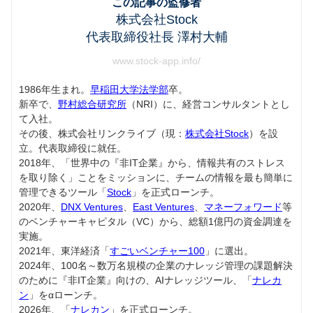
この記事の監修者
株式会社Stock
代表取締役社長 澤村大輔
www.stock-app.info/
1986年生まれ。
早稲田大学法学部
卒。
新卒で、
野村総合研究所
（NRI）に、経営コンサルタントとし
て入社。
その後、株式会社リンクライブ（現：
株式会社Stock
）を設
立。代表取締役に就任。
2018年、「世界中の『非IT企業』から、情報共有のストレス
を取り除く」ことをミッションに、チームの情報を最も簡単に
管理できるツール「
Stock
」を正式ローンチ。
2020年、
DNX Ventures
、
East Ventures
、
マネーフォワード
等
のベンチャーキャピタル（VC）から、総額1億円の資金調達を
実施。
2021年、東洋経済「
すごいベンチャー100
」に選出。
2024年、100名～数万名規模の企業のナレッジ管理の課題解決
のために『非IT企業』向けの、AIナレッジツール、「
ナレカ
ン
」をαローンチ。
2026年、「
ナレカン
」を正式ローンチ。