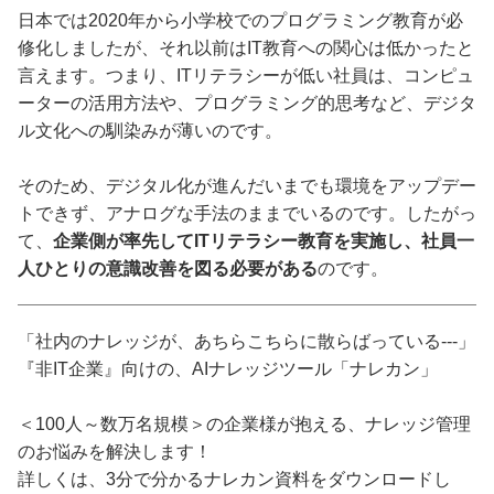
日本では2020年から小学校でのプログラミング教育が必
修化しましたが、それ以前はIT教育への関心は低かったと
言えます。つまり、ITリテラシーが低い社員は、コンピュ
ーターの活用方法や、プログラミング的思考など、デジタ
ル文化への馴染みが薄いのです。
そのため、デジタル化が進んだいまでも環境をアップデー
トできず、アナログな手法のままでいるのです。したがっ
て、
企業側が率先してITリテラシー教育を実施し、社員一
人ひとりの意識改善を図る必要がある
のです。
「社内のナレッジが、あちらこちらに散らばっている---」
『非IT企業』向けの、AIナレッジツール「ナレカン」
＜100人～数万名規模＞の企業様が抱える、ナレッジ管理
のお悩みを解決します！
詳しくは、3分で分かるナレカン資料をダウンロードし