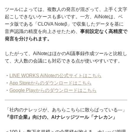
ツールによっては、複数人の発言が混ざって、上手く文字
起こしできないケースも多いです。一方、AiNoteは、ベ
ータ版である「CLOVA Noteβ」で収集したデータを基に
音声認識の精度を向上させたため、
事前設定なく高精度で
発言を分けられます。
したがって、AiNoteはほかのAI議事録作成ツールと比較し
て、大人数の会議にも対応できる点が使いやすいです。
・
LINE WORKS AiNoteの公式サイトはこちら
・
App Storeからのダウンロードはこちら
・
Google Playからのダウンロードはこちら
「社内のナレッジが、あちらこちらに散らばっている---」
『非IT企業』向けの、AIナレッジツール「ナレカン」
＜100人～数万名規模＞の企業様が抱える、ナレッジ管理