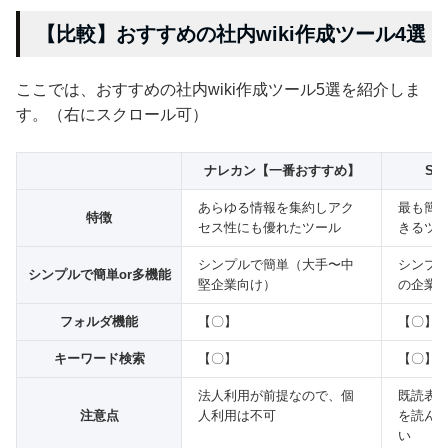
【比較】おすすめの社内wiki作成ツール4選
ここでは、おすすめの社内wiki作成ツール5選を紹介しま
す。（右にスクロール可）
ナレカン【一番おすすめ】
St
あらゆる情報を集約しアク
最も簡
特徴
セス性にも優れたツール
きるツ
シンプルで簡単（大手〜中
シンプ
シンプルで簡単or多機能
堅企業向け）
の企業
フォルダ機能
【〇】
【〇】
キーワード検索
【〇】
【〇】
法人利用が前提なので、個
既読表示
注意点
人利用は不可
を読ん
い