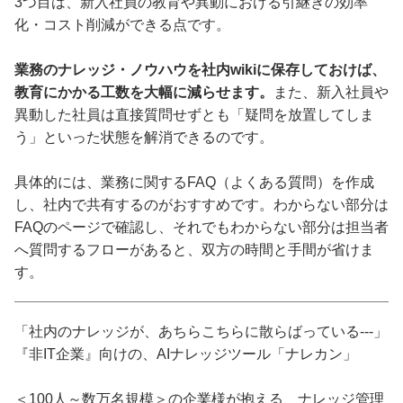
3つ目は、新入社員の教育や異動における引継ぎの効率
化・コスト削減ができる点です。
業務のナレッジ・ノウハウを社内wikiに保存しておけば、
教育にかかる工数を大幅に減らせます
。
また、新入社員や
異動した社員は直接質問せずとも「疑問を放置してしま
う」といった状態を解消できるのです。
具体的には、業務に関するFAQ（よくある質問）を作成
し、社内で共有するのがおすすめです。わからない部分は
FAQのページで確認し、それでもわからない部分は担当者
へ質問するフローがあると、双方の時間と手間が省けま
す。
「社内のナレッジが、あちらこちらに散らばっている---」
『非IT企業』向けの、AIナレッジツール「ナレカン」
＜100人～数万名規模＞の企業様が抱える、ナレッジ管理