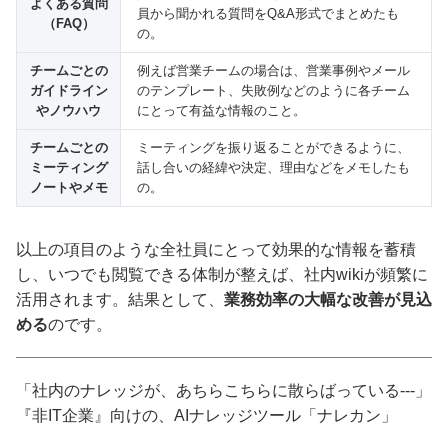
よくある質問
員から聞かれる質問をQ&A形式でまとめたも
（FAQ）
の。
チームごとの
例えば営業チームの場合は、営業事例やメール
ガイドライン
のテンプレート、失敗例などのように各チーム
やノウハウ
にとって有益な情報のこと。
チームごとの
ミーティングを振り返ることができるように、
ミーティング
話し合いの経緯や決定、理由などをメモしたも
ノートやメモ
の。
以上の項目のような全社員にとって効果的な情報を蓄積
し、いつでも閲覧できる体制が整えば、社内wikiが頻繁に
活用されます。結果として、
業務効率の大幅な改善が見込
める
のです。
「社内のナレッジが、あちらこちらに散らばっている---」
『非IT企業』向けの、AIナレッジツール「ナレカン」