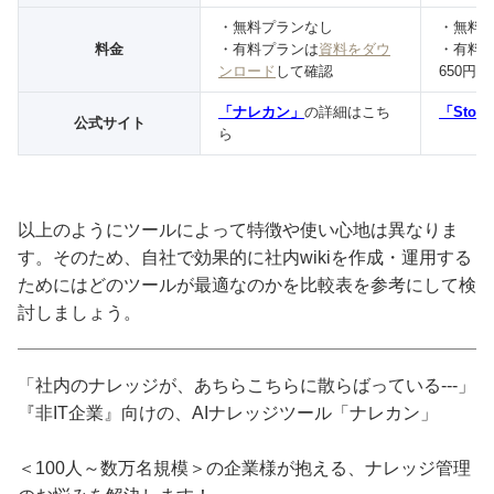
・無料プランなし
・無料
料金
・有料プランは
資料をダウ
・有料
ンロード
して確認
650円/
「ナレカン」
の詳細はこち
「Stoc
公式サイト
ら
以上のようにツールによって特徴や使い心地は異なりま
す。そのため、自社で効果的に社内wikiを作成・運用する
ためにはどのツールが最適なのかを比較表を参考にして検
討しましょう。
「社内のナレッジが、あちらこちらに散らばっている---」
『非IT企業』向けの、AIナレッジツール「ナレカン」
＜100人～数万名規模＞の企業様が抱える、ナレッジ管理