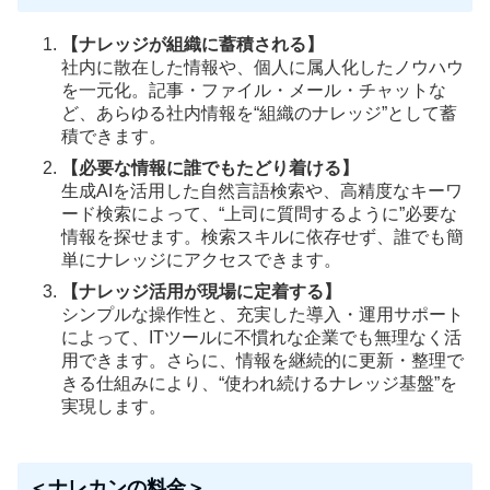
【ナレッジが組織に蓄積される】
社内に散在した情報や、個人に属人化したノウハウ
を一元化。記事・ファイル・メール・チャットな
ど、あらゆる社内情報を“組織のナレッジ”として蓄
積できます。
【必要な情報に誰でもたどり着ける】
生成AIを活用した自然言語検索や、高精度なキーワ
ード検索によって、“上司に質問するように”必要な
情報を探せます。検索スキルに依存せず、誰でも簡
単にナレッジにアクセスできます。
【ナレッジ活用が現場に定着する】
シンプルな操作性と、充実した導入・運用サポート
によって、ITツールに不慣れな企業でも無理なく活
用できます。さらに、情報を継続的に更新・整理で
きる仕組みにより、“使われ続けるナレッジ基盤”を
実現します。
＜ナレカンの料金＞