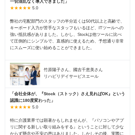
一切混乱なく導入できました」
★★★★★
5.0
弊社の宅配部門のスタッフの半分近くは50代以上と高齢で、
キーボード入力が苦手なスタッフもいるほど、ITツールへの
強い抵抗感がありました。しかし、Stockは他ツールに比べ
て圧倒的にシンプルで、直感的に使えるため、予想通り非常
にスムーズに使い始めることができました。
竹原陽子さん、國吉千恵美さん
リハビリデイサービスエール
「会社全体が、『Stock（ストック）さえ見ればOK』という
認識に180度変わった」
★★★★★
5.0
特に介護業界では顕著かもしれませんが、『パソコンやアプ
リに関する新しい取り組みをする』ということに対して少な
からず懸念や不安の声はありました。しかしその後、実際に