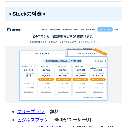
＜Stockの料金＞
フリープラン
：
無料
ビジネスプラン
：
650円/ユーザー/月