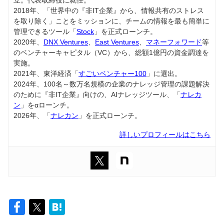
2018年、「世界中の『非IT企業』から、情報共有のストレス
を取り除く」ことをミッションに、チームの情報を最も簡単に
管理できるツール「
Stock
」を正式ローンチ。
2020年、
DNX Ventures
、
East Ventures
、
マネーフォワード
等
のベンチャーキャピタル（VC）から、総額1億円の資金調達を
実施。
2021年、東洋経済「
すごいベンチャー100
」に選出。
2024年、100名～数万名規模の企業のナレッジ管理の課題解決
のために『非IT企業』向けの、AIナレッジツール、「
ナレカ
ン
」をαローンチ。
2026年、「
ナレカン
」を正式ローンチ。
詳しいプロフィールはこちら