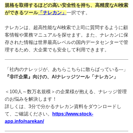
規格を取得するほどの高い安全性を持ち、高精度なAI検索
ができるツール
「ナレカン」
一択です。
ナレカンは、超高性能なAI検索で上司に質問するように顧
客情報や業務マニュアルを探せます。また、ナレカンに保
存された情報は世界最高レベルの国内データセンターで管
理するため、大企業でも安全して利用できます。
「社内のナレッジが、あちらこちらに散らばっている---」
『非IT企業』向けの、AIナレッジツール「ナレカン」
＜100人～数万名規模＞の企業様が抱える、ナレッジ管理
のお悩みを解決します！
詳しくは、3分で分かるナレカン資料をダウンロードし
て、ご確認ください。
https://www.stock-
app.info/narekan/