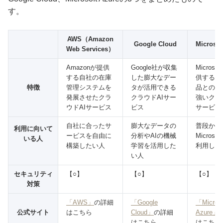
す。
AWS（Amazon
Google Cloud
Microsof
Web Services）
Amazonが提供
Google社が収集
Microso
する自社の在庫
した膨大なデー
供するOff
特徴
管理システムを
タが活用できる
品との互
発展させたクラ
クラウドAIサー
強いクラ
ウドAIサービス
ビス
サービス
自社に合ったサ
膨大なデータの
普段から
利用に向いて
ービスを自由に
分析やAIの機械
Microso
いる人
構築したい人
学習を活用した
利用して
い人
セキュリティ
【○】
【○】
【○】
対策
「AWS」
の詳細
「Google
「Microso
公式サイト
はこちら
Cloud」
の詳細
Azure」
はこちら
はこちら