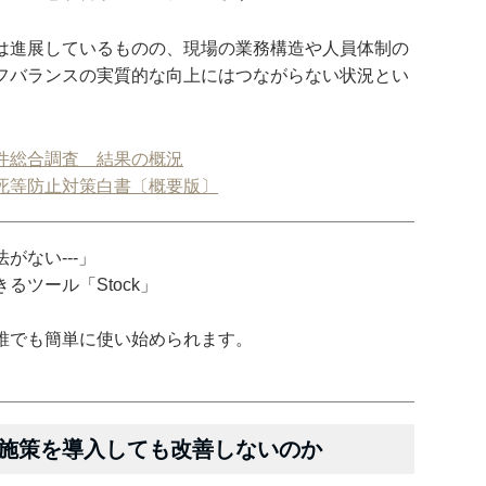
は進展しているものの、現場の業務構造や人員体制の
フバランスの実質的な向上にはつながらない状況とい
件総合調査 結果の概況
死等防止対策白書〔概要版〕
がない---」
ツール「Stock」
誰でも簡単に使い始められます。
施策を導入しても改善しないのか