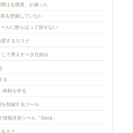
ぐ聞ける環境」が減った
内容を把握していない
メールに散らばって探せない
放置するリスク
として導入すべき仕組み
る
する
い体制を作る
間を削減するツール
情報共有ツール「Stock」
はある？