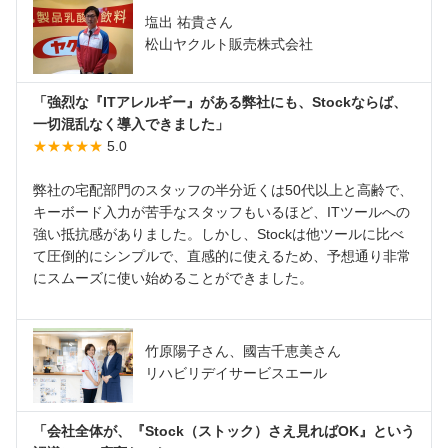
塩出 祐貴さん
松山ヤクルト販売株式会社
「強烈な『ITアレルギー』がある弊社にも、Stockならば、
一切混乱なく導入できました」
★★★★★
5.0
弊社の宅配部門のスタッフの半分近くは50代以上と高齢で、
キーボード入力が苦手なスタッフもいるほど、ITツールへの
強い抵抗感がありました。しかし、Stockは他ツールに比べ
て圧倒的にシンプルで、直感的に使えるため、予想通り非常
にスムーズに使い始めることができました。
竹原陽子さん、國吉千恵美さん
リハビリデイサービスエール
「会社全体が、『Stock（ストック）さえ見ればOK』という