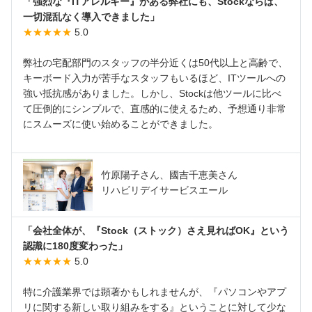
「強烈な『ITアレルギー』がある弊社にも、Stockならば、
一切混乱なく導入できました」
★★★★★
5.0
弊社の宅配部門のスタッフの半分近くは50代以上と高齢で、
キーボード入力が苦手なスタッフもいるほど、ITツールへの
強い抵抗感がありました。しかし、Stockは他ツールに比べ
て圧倒的にシンプルで、直感的に使えるため、予想通り非常
にスムーズに使い始めることができました。
竹原陽子さん、國吉千恵美さん
リハビリデイサービスエール
「会社全体が、『Stock（ストック）さえ見ればOK』という
認識に180度変わった」
★★★★★
5.0
特に介護業界では顕著かもしれませんが、『パソコンやアプ
リに関する新しい取り組みをする』ということに対して少な