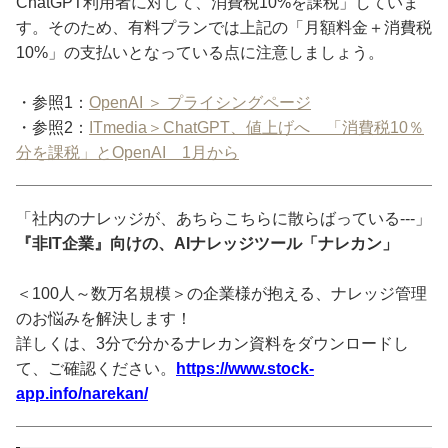
ChatGPT利用者に対して、消費税10%を課税」していま
す。そのため、有料プランでは上記の「月額料金＋消費税
10%」の支払いとなっている点に注意しましょう。
・参照1：
OpenAI ＞ プライシングページ
・参照2：
ITmedia＞ChatGPT、値上げへ 「消費税10％
分を課税」とOpenAI 1月から
「社内のナレッジが、あちらこちらに散らばっている---」
『非IT企業』向けの、AIナレッジツール「ナレカン」
＜100人～数万名規模＞の企業様が抱える、ナレッジ管理
のお悩みを解決します！
詳しくは、3分で分かるナレカン資料をダウンロードし
て、ご確認ください。
https://www.stock-
app.info/narekan/