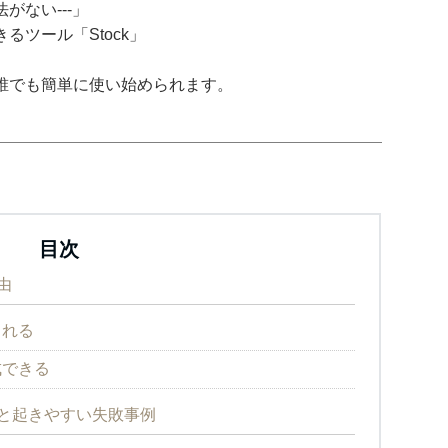
がない---」
ツール「Stock」
誰でも簡単に使い始められます。
目次
由
られる
成できる
ると起きやすい失敗事例