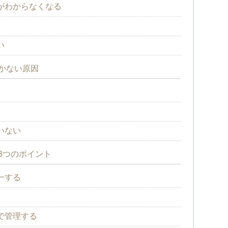
がわからなくなる
い
いかない原因
いない
る3つのポイント
一する
で管理する