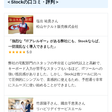
＜Stockの口コミ・評判＞
塩出 祐貴さん
松山ヤクルト販売株式会社
「強烈な『ITアレルギー』がある弊社にも、Stockならば、
一切混乱なく導入できました」
★★★★★
5.0
弊社の宅配部門のスタッフの半分近くは50代以上と高齢で、
キーボード入力が苦手なスタッフもいるほど、ITツールへの
強い抵抗感がありました。しかし、Stockは他ツールに比べ
て圧倒的にシンプルで、直感的に使えるため、予想通り非常
にスムーズに使い始めることができました。
竹原陽子さん、國吉千恵美さん
リハビリデイサービスエール