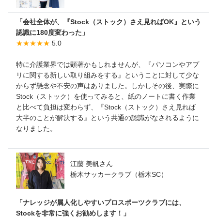
「会社全体が、『Stock（ストック）さえ見ればOK』という
認識に180度変わった」
★★★★★
5.0
特に介護業界では顕著かもしれませんが、『パソコンやアプ
リに関する新しい取り組みをする』ということに対して少な
からず懸念や不安の声はありました。しかしその後、実際に
Stock（ストック）を使ってみると、紙のノートに書く作業
と比べて負担は変わらず、『Stock（ストック）さえ見れば
大半のことが解決する』という共通の認識がなされるように
なりました。
江藤 美帆さん
栃木サッカークラブ（栃木SC）
「ナレッジが属人化しやすいプロスポーツクラブには、
Stockを非常に強くお勧めします！」