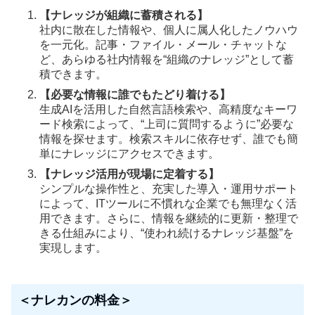
【ナレッジが組織に蓄積される】
社内に散在した情報や、個人に属人化したノウハウ
を一元化。記事・ファイル・メール・チャットな
ど、あらゆる社内情報を“組織のナレッジ”として蓄
積できます。
【必要な情報に誰でもたどり着ける】
生成AIを活用した自然言語検索や、高精度なキーワ
ード検索によって、“上司に質問するように”必要な
情報を探せます。検索スキルに依存せず、誰でも簡
単にナレッジにアクセスできます。
【ナレッジ活用が現場に定着する】
シンプルな操作性と、充実した導入・運用サポート
によって、ITツールに不慣れな企業でも無理なく活
用できます。さらに、情報を継続的に更新・整理で
きる仕組みにより、“使われ続けるナレッジ基盤”を
実現します。
＜ナレカンの料金＞