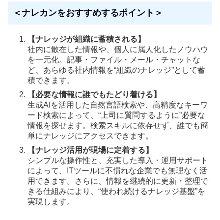
＜ナレカンをおすすめするポイント＞
【ナレッジが組織に蓄積される】
社内に散在した情報や、個人に属人化したノウハウ
を一元化。記事・ファイル・メール・チャットな
ど、あらゆる社内情報を“組織のナレッジ”として蓄
積できます。
【必要な情報に誰でもたどり着ける】
生成AIを活用した自然言語検索や、高精度なキーワ
ード検索によって、“上司に質問するように”必要な
情報を探せます。検索スキルに依存せず、誰でも簡
単にナレッジにアクセスできます。
【ナレッジ活用が現場に定着する】
シンプルな操作性と、充実した導入・運用サポート
によって、ITツールに不慣れな企業でも無理なく活
用できます。さらに、情報を継続的に更新・整理で
きる仕組みにより、“使われ続けるナレッジ基盤”を
実現します。