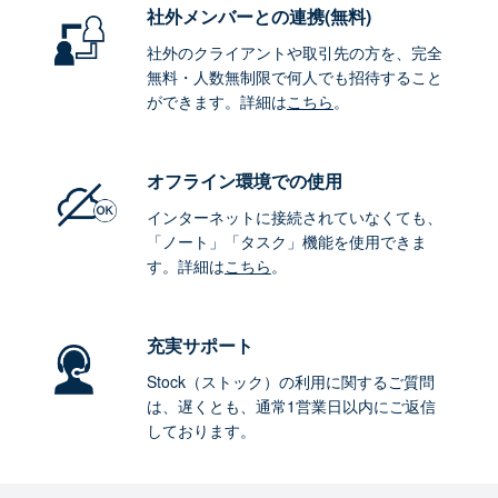
社外メンバーとの連携
(無料)
社外のクライアントや取引先の方を、完全
無料・人数無制限で何人でも招待すること
ができます。詳細は
こちら
。
オフライン環境
での使用
インターネットに接続されていなくても、
「ノート」「タスク」機能を使用できま
す。詳細は
こちら
。
充実サポート
Stock（ストック）の利用に関するご質問
は、遅くとも、通常1営業日以内にご返信
しております。