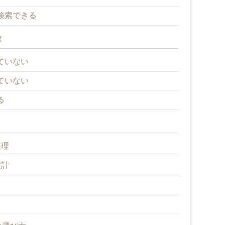
検索できる
敗
ていない
ていない
る
整理
設計