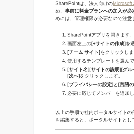
SharePointは、法人向けの
Microsoft
め、
事前に料金プランへの加入が必
めには、管理権限が必要なので注意
SharePointアプリを開きます
画面左上の
[+サイトの作成]
を
[チーム サイト]
をクリックしま
使用するテンプレートを選ん
[サイト名][サイトの説明][グ
[次へ]
をクリックします。
[プライバシーの設定]
と
[言語の
必要に応じてメンバーを追加
以上の手順で社内ポータルサイトの
を編集すると、ポータルサイトとし