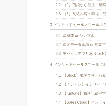
2.2
（2）商談から受注、顧客
2.3
（3）見込み客の獲得・管
3
インサイドセールスツールの選
3.1
多機能 or シンプル
3.2
顧客データ蓄積 or 営業
3.3
モバイルアプリあり or 
4
インサイドセールスツールにお
4.1
【Stock】現場で使わ
4.2
【ナレカン】インサイド
4.3
【Kintone】商談記録
4.4
【Sales Cloud】