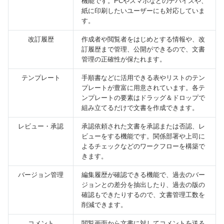
機能です。PCやスマホなどのデバイスや、
紙に印刷したいユーザーにも対応していま
す。
改訂履歴
作成者や閲覧者をはじめとする情報や、改
訂履歴まで管理、公開ができるので、文書
管理の正確性が保たれます。
テンプレート
手順書などに活用できる表やリストのテン
プレートが豊富に用意されています。各テ
ンプレートの要素はドラッグ＆ドロップで
組み立てるだけで文書を作成できます。
レビュー・承認
承認依頼された文書を承認または否認、レ
ビューをする機能です。関係部署や上司に
よるチェックなどのワークフローを構築で
きます。
バージョン管理
編集履歴が確認できる機能で、過去のバー
ジョンとの差分を抽出したり、過去の版の
確認もできたりするので、文書管理工数を
削減できます。
コメント
閲覧画面から文書に対してコメントを送る