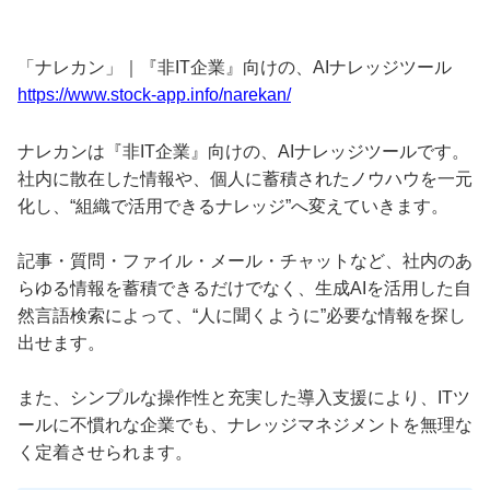
「ナレカン」｜『非IT企業』向けの、AIナレッジツール
https://www.stock-app.info/narekan/
ナレカンは『非IT企業』向けの、AIナレッジツールです。
社内に散在した情報や、個人に蓄積されたノウハウを一元
化し、“組織で活用できるナレッジ”へ変えていきます。
記事・質問・ファイル・メール・チャットなど、社内のあ
らゆる情報を蓄積できるだけでなく、生成AIを活用した自
然言語検索によって、“人に聞くように”必要な情報を探し
出せます。
また、シンプルな操作性と充実した導入支援により、ITツ
ールに不慣れな企業でも、ナレッジマネジメントを無理な
く定着させられます。