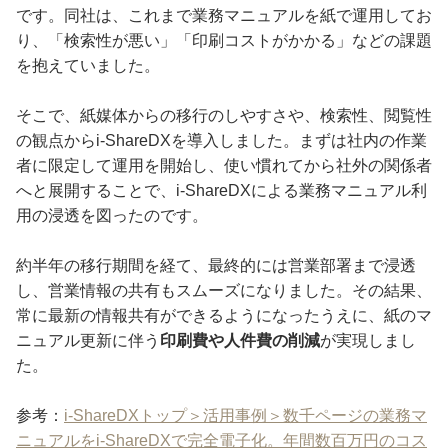
です。同社は、これまで業務マニュアルを紙で運用してお
り、「検索性が悪い」「印刷コストがかかる」などの課題
を抱えていました。
そこで、紙媒体からの移行のしやすさや、検索性、閲覧性
の観点からi-ShareDXを導入しました。まずは社内の作業
者に限定して運用を開始し、使い慣れてから社外の関係者
へと展開することで、i-ShareDXによる業務マニュアル利
用の浸透を図ったのです。
約半年の移行期間を経て、最終的には営業部署まで浸透
し、営業情報の共有もスムーズになりました。その結果、
常に最新の情報共有ができるようになったうえに、紙のマ
ニュアル更新に伴う
印刷費や人件費の削減
が実現しまし
た。
参考：
i-ShareDXトップ＞活用事例＞数千ページの業務マ
ニュアルをi-ShareDXで完全電子化。年間数百万円のコス