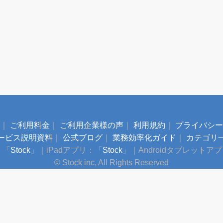
｜
ご利用料金
｜
ご利用企業様の声
｜
利用規約
｜
プライバシー
ービス説明資料
｜
公式ブログ
｜
業務効率化ガイド
｜
カテゴリ
：「
Stock
」
｜
iPadアプリ：「
Stock
」
｜
Androidタブレットア
© Stock inc, All Rights Reserved