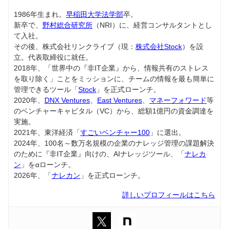
1986年生まれ。
早稲田大学法学部
卒。
新卒で、
野村総合研究所
（NRI）に、経営コンサルタントとし
て入社。
その後、株式会社リンクライブ（現：
株式会社Stock
）を設
立。代表取締役に就任。
2018年、「世界中の『非IT企業』から、情報共有のストレス
を取り除く」ことをミッションに、チームの情報を最も簡単に
管理できるツール「
Stock
」を正式ローンチ。
2020年、
DNX Ventures
、
East Ventures
、
マネーフォワード
等
のベンチャーキャピタル（VC）から、総額1億円の資金調達を
実施。
2021年、東洋経済「
すごいベンチャー100
」に選出。
2024年、100名～数万名規模の企業のナレッジ管理の課題解決
のために『非IT企業』向けの、AIナレッジツール、「
ナレカ
ン
」をαローンチ。
2026年、「
ナレカン
」を正式ローンチ。
詳しいプロフィールはこちら