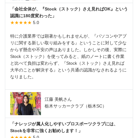
「会社全体が、『Stock（ストック）さえ見ればOK』という
認識に180度変わった」
★★★★★
5.0
特に介護業界では顕著かもしれませんが、『パソコンやアプ
リに関する新しい取り組みをする』ということに対して少な
からず懸念や不安の声はありました。しかしその後、実際に
Stock（ストック）を使ってみると、紙のノートに書く作業
と比べて負担は変わらず、『Stock（ストック）さえ見れば
大半のことが解決する』という共通の認識がなされるように
なりました。
江藤 美帆さん
栃木サッカークラブ（栃木SC）
「ナレッジが属人化しやすいプロスポーツクラブには、
Stockを非常に強くお勧めします！」
★★★★★
5.0