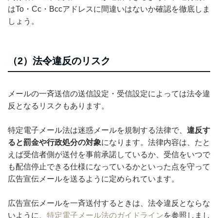
はTo・Cc・Bccアドレスに間違いはないか確認を徹底しま
しょう。
（2）法令違反のリスク
メールの一斉送信の送信設定・受信設定によっては法令違
反となるリスクもあります。
特定電子メール法は迷惑メールを規制する法律で、
違反す
ると罰金や行政処分の対象
になります。法律内容は、たと
えば受信者側が送付を事前承諾しているか、受信をいつで
も配信停止できる仕様になっているかといった点を守って
広告宣伝メールを送るように定められています。
広告宣伝メールを一斉送付するときは、法令違反とならな
いように、
特定電子メール法のガイドライン
を参照しまし