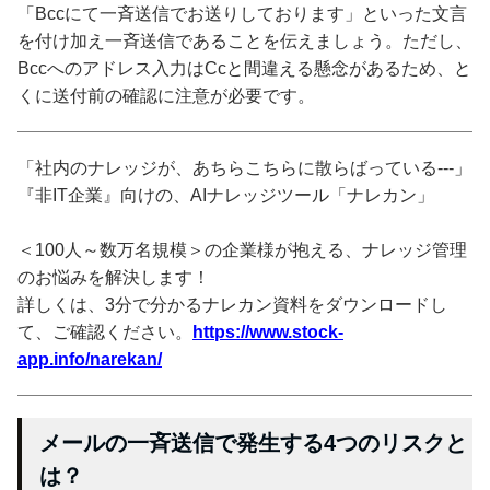
「Bccにて一斉送信でお送りしております」といった文言
を付け加え一斉送信であることを伝えましょう。ただし、
Bccへのアドレス入力はCcと間違える懸念があるため、と
くに送付前の確認に注意が必要です。
「社内のナレッジが、あちらこちらに散らばっている---」
『非IT企業』向けの、AIナレッジツール「ナレカン」
＜100人～数万名規模＞の企業様が抱える、ナレッジ管理
のお悩みを解決します！
詳しくは、3分で分かるナレカン資料をダウンロードし
て、ご確認ください。
https://www.stock-
app.info/narekan/
メールの一斉送信で発生する4つのリスクと
は？