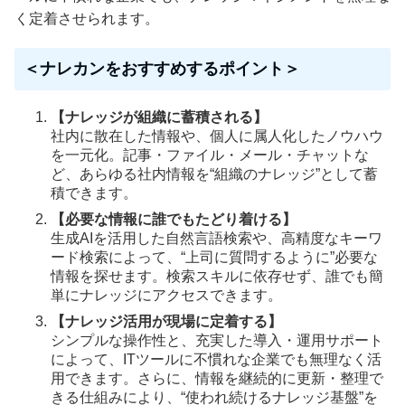
く定着させられます。
＜ナレカンをおすすめするポイント＞
【ナレッジが組織に蓄積される】
社内に散在した情報や、個人に属人化したノウハウ
を一元化。記事・ファイル・メール・チャットな
ど、あらゆる社内情報を“組織のナレッジ”として蓄
積できます。
【必要な情報に誰でもたどり着ける】
生成AIを活用した自然言語検索や、高精度なキーワ
ード検索によって、“上司に質問するように”必要な
情報を探せます。検索スキルに依存せず、誰でも簡
単にナレッジにアクセスできます。
【ナレッジ活用が現場に定着する】
シンプルな操作性と、充実した導入・運用サポート
によって、ITツールに不慣れな企業でも無理なく活
用できます。さらに、情報を継続的に更新・整理で
きる仕組みにより、“使われ続けるナレッジ基盤”を