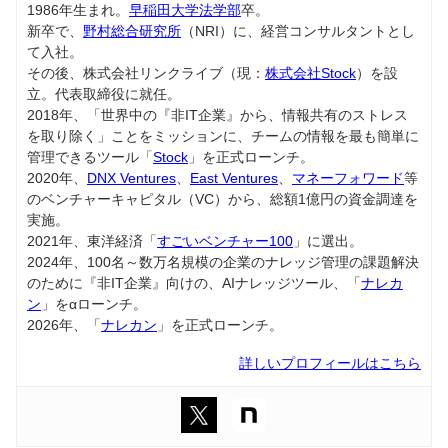
1986年生まれ。
早稲田大学法学部
卒。
新卒で、
野村総合研究所
（NRI）に、経営コンサルタントとし
て入社。
その後、株式会社リンクライブ（現：
株式会社Stock
）を設
立。代表取締役に就任。
2018年、「世界中の『非IT企業』から、情報共有のストレス
を取り除く」ことをミッションに、チームの情報を最も簡単に
管理できるツール「
Stock
」を正式ローンチ。
2020年、
DNX Ventures
、
East Ventures
、
マネーフォワード
等
のベンチャーキャピタル（VC）から、総額1億円の資金調達を
実施。
2021年、東洋経済「
すごいベンチャー100
」に選出。
2024年、100名～数万名規模の企業のナレッジ管理の課題解決
のために『非IT企業』向けの、AIナレッジツール、「
ナレカ
ン
」をαローンチ。
2026年、「
ナレカン
」を正式ローンチ。
詳しいプロフィールはこちら