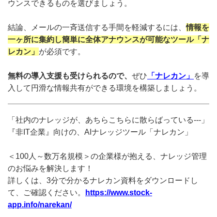
ウンスできるものを選びましょう。
結論、メールの一斉送信する手間を軽減するには、
情報を
一ヶ所に集約し簡単に全体アナウンスが可能なツール「ナ
レカン」
が必須です。
無料の導入支援も受けられるので、
ぜひ
「ナレカン」
を導
入して円滑な情報共有ができる環境を構築しましょう。
「社内のナレッジが、あちらこちらに散らばっている---」
『非IT企業』向けの、AIナレッジツール「ナレカン」
＜100人～数万名規模＞の企業様が抱える、ナレッジ管理
のお悩みを解決します！
詳しくは、3分で分かるナレカン資料をダウンロードし
て、ご確認ください。
https://www.stock-
app.info/narekan/