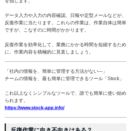
を指します。
データ入力や入力の内容確認、日報や定型メールなどが、
反復作業に当たります。これらの作業は、作業自体は簡単
ですが、こなすのに時間がかかります。
反復作業を効率化して、業務にかかる時間を短縮するため
に、作業内容を積極的に見直しましょう。
「社内の情報を、簡単に管理する方法がない---」
チームの情報を、最も簡単に管理できるツール「Stock」
これ以上なくシンプルなツールで、誰でも簡単に使い始め
られます。
https://www.stock-app.info/
反復作業に向き不向きはある？