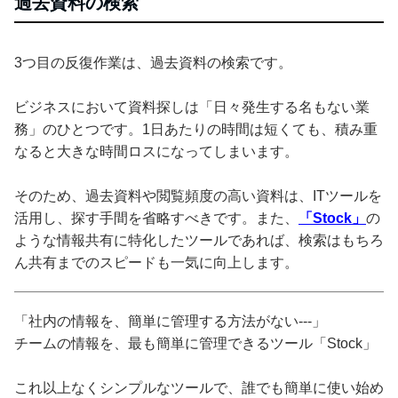
過去資料の検索
3つ目の反復作業は、過去資料の検索です。
ビジネスにおいて資料探しは「日々発生する名もない業
務」のひとつです。1日あたりの時間は短くても、積み重
なると大きな時間ロスになってしまいます。
そのため、過去資料や閲覧頻度の高い資料は、ITツールを
活用し、探す手間を省略すべきです。また、
「Stock」
の
ような情報共有に特化したツールであれば、検索はもちろ
ん共有までのスピードも一気に向上します。
「社内の情報を、簡単に管理する方法がない---」
チームの情報を、最も簡単に管理できるツール「Stock」
これ以上なくシンプルなツールで、誰でも簡単に使い始め