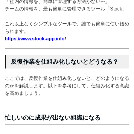
「社内の情報を、簡単に管理する方法がない---」
チームの情報を、最も簡単に管理できるツール「Stock」
これ以上なくシンプルなツールで、誰でも簡単に使い始め
られます。
https://www.stock-app.info/
反復作業を仕組み化しないとどうなる？
ここでは、反復作業を仕組み化しないと、どのようになる
のかを解説します。以下を参考にして、仕組み化する意識
を高めましょう。
忙しいのに成果が出ない組織になる