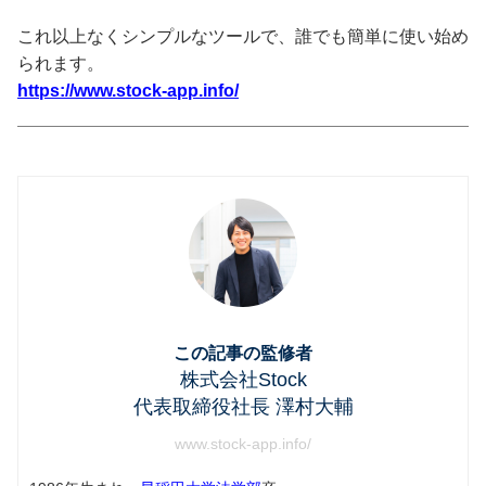
これ以上なくシンプルなツールで、誰でも簡単に使い始め
られます。
https://www.stock-app.info/
この記事の監修者
株式会社Stock
代表取締役社長 澤村大輔
www.stock-app.info/