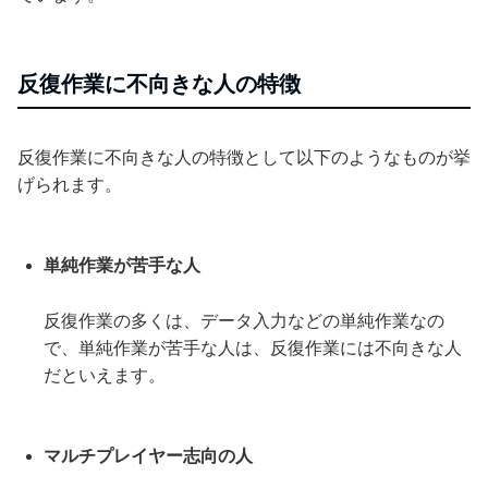
反復作業に不向きな人の特徴
反復作業に不向きな人の特徴として以下のようなものが挙
げられます。
単純作業が苦手な人
反復作業の多くは、データ入力などの単純作業なの
で、単純作業が苦手な人は、反復作業には不向きな人
だといえます。
マルチプレイヤー志向の人