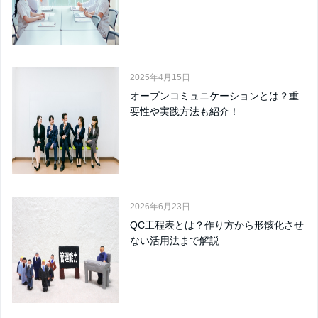
2025年4月15日
オープンコミュニケーションとは？重
要性や実践方法も紹介！
2026年6月23日
QC工程表とは？作り方から形骸化させ
ない活用法まで解説