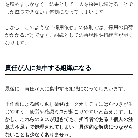
を増やすしかなく、結果として「人を採用し続けることで
しか成長できない」体制になってしまいます。
しかし、このような「採用依存」の体制では、採用の負荷
がかかるだけでなく、組織としての再現性や持続率が弱く
なります。
責任が人に集中する組織になる
最後に、責任が人に集中する組織になってしまいます。
手作業による繰り返し業務は、クオリティにばらつきが生
じやすく、疲労や確認ミスが起こりやすいと言えます。
し
かし、これらのミスが起きても、担当者である「個人の注
意力不足」で処理されてしまい、具体的な解決につながら
ないことも少なくありませｎ。