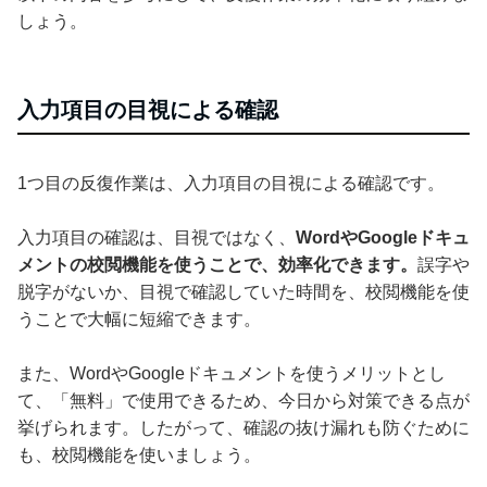
しょう。
入力項目の目視による確認
1つ目の反復作業は、入力項目の目視による確認です。
入力項目の確認は、目視ではなく、
WordやGoogleドキュ
メントの校閲機能を使うことで、効率化できます。
誤字や
脱字がないか、目視で確認していた時間を、校閲機能を使
うことで大幅に短縮できます。
また、WordやGoogleドキュメントを使うメリットとし
て、「無料」で使用できるため、今日から対策できる点が
挙げられます。したがって、確認の抜け漏れも防ぐために
も、校閲機能を使いましょう。