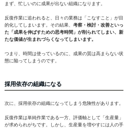
まず、忙しいのに成果が出ない組織になります。
反復作業に追われると、日々の業務は「こなすこと」が目
的化してしまいます。その結果、
考察・検討・改善といっ
た「成果を伸ばすための思考時間」が削られてしまい、新
たな価値が生まれづらくなってしまいます。
つまり、時間は使っているのに、成果の質は高まらない状
態に陥ってしまうのです。
採用依存の組織になる
次に、採用依存の組織になってしまう危険性があります。
反復作業は単純作業である一方、評価軸として「生産量」
が求められがちです。しかし、生産量を増やすには人の手