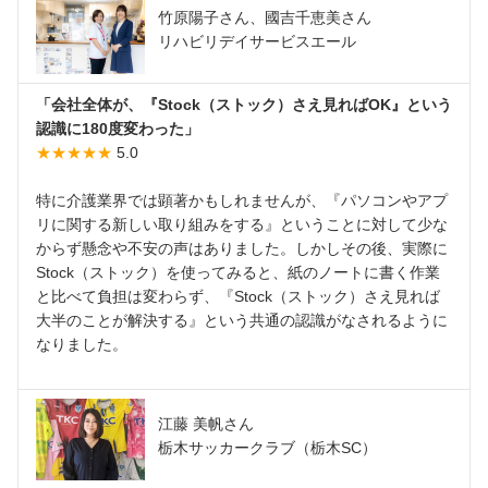
竹原陽子さん、國吉千恵美さん
リハビリデイサービスエール
「会社全体が、『Stock（ストック）さえ見ればOK』という
認識に180度変わった」
★★★★★
5.0
特に介護業界では顕著かもしれませんが、『パソコンやアプ
リに関する新しい取り組みをする』ということに対して少な
からず懸念や不安の声はありました。しかしその後、実際に
Stock（ストック）を使ってみると、紙のノートに書く作業
と比べて負担は変わらず、『Stock（ストック）さえ見れば
大半のことが解決する』という共通の認識がなされるように
なりました。
江藤 美帆さん
栃木サッカークラブ（栃木SC）