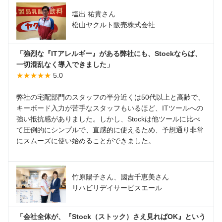
塩出 祐貴さん
松山ヤクルト販売株式会社
「強烈な『ITアレルギー』がある弊社にも、Stockならば、
一切混乱なく導入できました」
★★★★★
5.0
弊社の宅配部門のスタッフの半分近くは50代以上と高齢で、
キーボード入力が苦手なスタッフもいるほど、ITツールへの
強い抵抗感がありました。しかし、Stockは他ツールに比べ
て圧倒的にシンプルで、直感的に使えるため、予想通り非常
にスムーズに使い始めることができました。
竹原陽子さん、國吉千恵美さん
リハビリデイサービスエール
「会社全体が、『Stock（ストック）さえ見ればOK』という