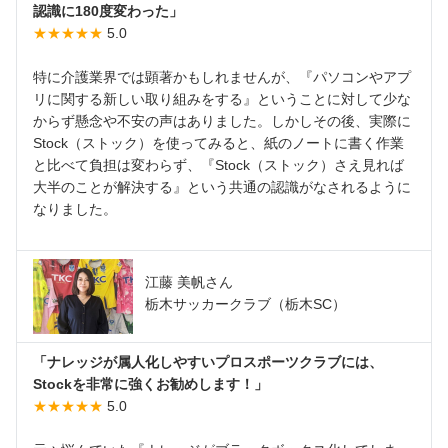
認識に180度変わった」
★★★★★
5.0
特に介護業界では顕著かもしれませんが、『パソコンやアプ
リに関する新しい取り組みをする』ということに対して少な
からず懸念や不安の声はありました。しかしその後、実際に
Stock（ストック）を使ってみると、紙のノートに書く作業
と比べて負担は変わらず、『Stock（ストック）さえ見れば
大半のことが解決する』という共通の認識がなされるように
なりました。
江藤 美帆さん
栃木サッカークラブ（栃木SC）
「ナレッジが属人化しやすいプロスポーツクラブには、
Stockを非常に強くお勧めします！」
★★★★★
5.0