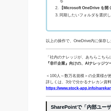
る
【Microsoft OneDrive を
同期したいフォルダを選択し
以上の操作で、OneDrive内に保存し
「社内のナレッジが、あちらこちらに
『非IT企業』向けの、AIナレッジ
＜100人～数万名規模＞の企業様が
詳しくは、3分で分かるナレカン資
https://www.stock-app.info/narekan
SharePointで「内部