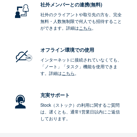
社外メンバーとの連携
(無料)
社外のクライアントや取引先の方を、完全
無料・人数無制限で何人でも招待すること
ができます。詳細は
こちら
。
オフライン環境
での使用
インターネットに接続されていなくても、
「ノート」「タスク」機能を使用できま
す。詳細は
こちら
。
充実サポート
Stock（ストック）の利用に関するご質問
は、遅くとも、通常1営業日以内にご返信
しております。