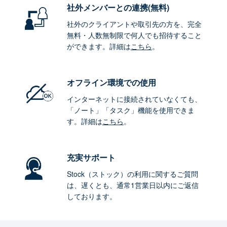
社外メンバーとの連携
(無料)
社外のクライアントや取引先の方を、完全
無料・人数無制限で何人でも招待すること
ができます。詳細は
こちら
。
オフライン環境
での使用
インターネットに接続されていなくても、
「ノート」「タスク」機能を使用できま
す。詳細は
こちら
。
充実サポート
Stock（ストック）の利用に関するご質問
は、遅くとも、通常1営業日以内にご返信
しております。