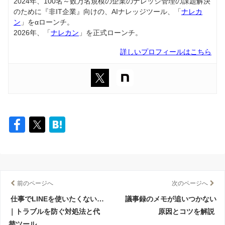
2024年、100名～数万名規模の企業のナレッジ管理の課題解決
のために『非IT企業』向けの、AIナレッジツール、「
ナレカ
ン
」をαローンチ。
2026年、「
ナレカン
」を正式ローンチ。
詳しいプロフィールはこちら
前のページへ
次のページへ
仕事でLINEを使いたくない…
議事録のメモが追いつかない
｜トラブルを防ぐ対処法と代
原因とコツを解説
替ツール