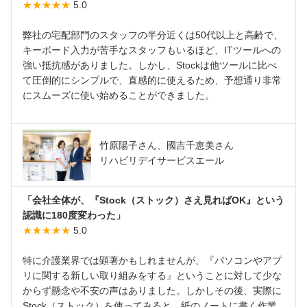
★★★★★
5.0
弊社の宅配部門のスタッフの半分近くは50代以上と高齢で、
キーボード入力が苦手なスタッフもいるほど、ITツールへの
強い抵抗感がありました。しかし、Stockは他ツールに比べ
て圧倒的にシンプルで、直感的に使えるため、予想通り非常
にスムーズに使い始めることができました。
竹原陽子さん、國吉千恵美さん
リハビリデイサービスエール
「会社全体が、『Stock（ストック）さえ見ればOK』という
認識に180度変わった」
★★★★★
5.0
特に介護業界では顕著かもしれませんが、『パソコンやアプ
リに関する新しい取り組みをする』ということに対して少な
からず懸念や不安の声はありました。しかしその後、実際に
Stock（ストック）を使ってみると、紙のノートに書く作業