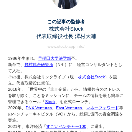
この記事の監修者
株式会社Stock
代表取締役社長 澤村大輔
www.stock-app.info/
1986年生まれ。
早稲田大学法学部
卒。
新卒で、
野村総合研究所
（NRI）に、経営コンサルタントとし
て入社。
その後、株式会社リンクライブ（現：
株式会社Stock
）を設
立。代表取締役に就任。
2018年、「世界中の『非IT企業』から、情報共有のストレス
を取り除く」ことをミッションに、チームの情報を最も簡単に
管理できるツール「
Stock
」を正式ローンチ。
2020年、
DNX Ventures
、
East Ventures
、
マネーフォワード
等
のベンチャーキャピタル（VC）から、総額1億円の資金調達を
実施。
2021年、東洋経済「
すごいベンチャー100
」に選出。