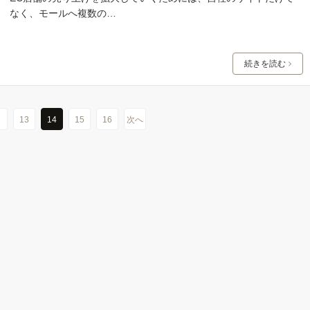
なく、モールへ複数の…
続きを読む
…
13
14
15
16
次へ