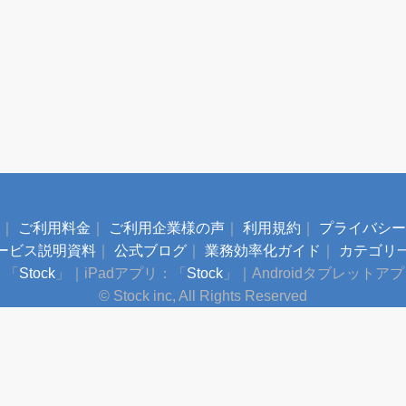
｜
ご利用料金
｜
ご利用企業様の声
｜
利用規約
｜
プライバシー
ービス説明資料
｜
公式ブログ
｜
業務効率化ガイド
｜
カテゴリ
：「
Stock
」
｜
iPadアプリ：「
Stock
」
｜
Androidタブレットア
© Stock inc, All Rights Reserved