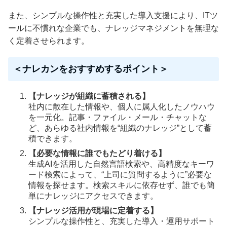
また、シンプルな操作性と充実した導入支援により、ITツ
ールに不慣れな企業でも、ナレッジマネジメントを無理な
く定着させられます。
＜ナレカンをおすすめするポイント＞
【ナレッジが組織に蓄積される】
社内に散在した情報や、個人に属人化したノウハウ
を一元化。記事・ファイル・メール・チャットな
ど、あらゆる社内情報を“組織のナレッジ”として蓄
積できます。
【必要な情報に誰でもたどり着ける】
生成AIを活用した自然言語検索や、高精度なキーワ
ード検索によって、“上司に質問するように”必要な
情報を探せます。検索スキルに依存せず、誰でも簡
単にナレッジにアクセスできます。
【ナレッジ活用が現場に定着する】
シンプルな操作性と、充実した導入・運用サポート