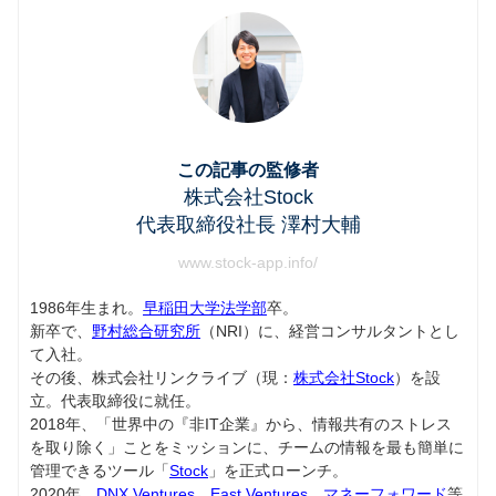
この記事の監修者
株式会社Stock
代表取締役社長 澤村大輔
www.stock-app.info/
1986年生まれ。
早稲田大学法学部
卒。
新卒で、
野村総合研究所
（NRI）に、経営コンサルタントとし
て入社。
その後、株式会社リンクライブ（現：
株式会社Stock
）を設
立。代表取締役に就任。
2018年、「世界中の『非IT企業』から、情報共有のストレス
を取り除く」ことをミッションに、チームの情報を最も簡単に
管理できるツール「
Stock
」を正式ローンチ。
2020年、
DNX Ventures
、
East Ventures
、
マネーフォワード
等