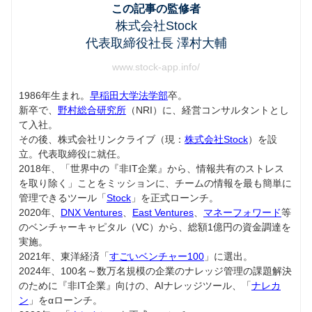
この記事の監修者
株式会社Stock
代表取締役社長 澤村大輔
www.stock-app.info/
1986年生まれ。
早稲田大学法学部
卒。
新卒で、
野村総合研究所
（NRI）に、経営コンサルタントとし
て入社。
その後、株式会社リンクライブ（現：
株式会社Stock
）を設
立。代表取締役に就任。
2018年、「世界中の『非IT企業』から、情報共有のストレス
を取り除く」ことをミッションに、チームの情報を最も簡単に
管理できるツール「
Stock
」を正式ローンチ。
2020年、
DNX Ventures
、
East Ventures
、
マネーフォワード
等
のベンチャーキャピタル（VC）から、総額1億円の資金調達を
実施。
2021年、東洋経済「
すごいベンチャー100
」に選出。
2024年、100名～数万名規模の企業のナレッジ管理の課題解決
のために『非IT企業』向けの、AIナレッジツール、「
ナレカ
ン
」をαローンチ。