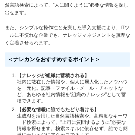
然言語検索によって、“人に聞くように”必要な情報を探し
出せます。
また、シンプルな操作性と充実した導入支援により、ITツ
ールに不慣れな企業でも、ナレッジマネジメントを無理な
く定着させられます。
＜ナレカンをおすすめするポイント＞
【ナレッジが組織に蓄積される】
社内に散在した情報や、個人に属人化したノウハウ
を一元化。記事・ファイル・メール・チャットな
ど、あらゆる社内情報を“組織のナレッジ”として蓄
積できます。
【必要な情報に誰でもたどり着ける】
生成AIを活用した自然言語検索や、高精度なキーワ
ード検索によって、“上司に質問するように”必要な
情報を探せます。検索スキルに依存せず、誰でも簡
単にナレッジにアクセスできます。