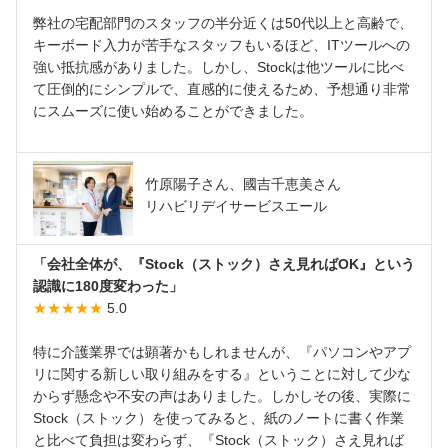
弊社の宅配部門のスタッフの半分近くは50代以上と高齢で、
キーボード入力が苦手なスタッフもいるほど、ITツールへの
強い抵抗感がありました。しかし、Stockは他ツールに比べ
て圧倒的にシンプルで、直感的に使えるため、予想通り非常
にスムーズに使い始めることができました。
竹原陽子さん、國吉千恵美さん
リハビリデイサービスエール
「会社全体が、『Stock（ストック）さえ見ればOK』という
認識に180度変わった」
★★★★★
5.0
特に介護業界では顕著かもしれませんが、『パソコンやアプ
リに関する新しい取り組みをする』ということに対して少な
からず懸念や不安の声はありました。しかしその後、実際に
Stock（ストック）を使ってみると、紙のノートに書く作業
と比べて負担は変わらず、『Stock（ストック）さえ見れば