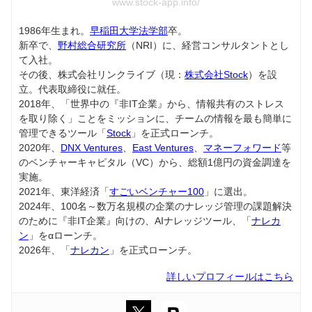
www.stock-app.info/
1986年生まれ。
早稲田大学法学部
卒。
新卒で、
野村総合研究所
（NRI）に、経営コンサルタントとし
て入社。
その後、株式会社リンクライブ（現：
株式会社Stock
）を設
立。代表取締役に就任。
2018年、「世界中の『非IT企業』から、情報共有のストレス
を取り除く」ことをミッションに、チームの情報を最も簡単に
管理できるツール「
Stock
」を正式ローンチ。
2020年、
DNX Ventures
、
East Ventures
、
マネーフォワード
等
のベンチャーキャピタル（VC）から、総額1億円の資金調達を
実施。
2021年、東洋経済「
すごいベンチャー100
」に選出。
2024年、100名～数万名規模の企業のナレッジ管理の課題解決
のために『非IT企業』向けの、AIナレッジツール、「
ナレカ
ン
」をαローンチ。
2026年、「
ナレカン
」を正式ローンチ。
詳しいプロフィールはこちら