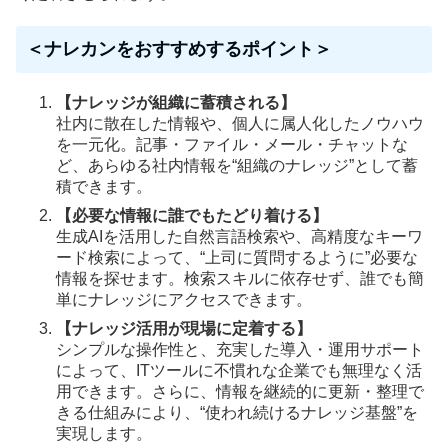
＜ナレカンをおすすめするポイント＞
【ナレッジが組織に蓄積される】
社内に散在した情報や、個人に属人化したノウハウ
を一元化。記事・ファイル・メール・チャットな
ど、あらゆる社内情報を“組織のナレッジ”として蓄
積できます。
【必要な情報に誰でもたどり着ける】
生成AIを活用した自然言語検索や、高精度なキーワ
ード検索によって、“上司に質問するように”必要な
情報を探せます。検索スキルに依存せず、誰でも簡
単にナレッジにアクセスできます。
【ナレッジ活用が現場に定着する】
シンプルな操作性と、充実した導入・運用サポート
によって、ITツールに不慣れな企業でも無理なく活
用できます。さらに、情報を継続的に更新・整理で
きる仕組みにより、“使われ続けるナレッジ基盤”を
実現します。