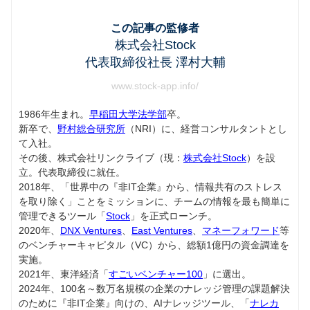
この記事の監修者
株式会社Stock
代表取締役社長 澤村大輔
www.stock-app.info/
1986年生まれ。
早稲田大学法学部
卒。
新卒で、
野村総合研究所
（NRI）に、経営コンサルタントとし
て入社。
その後、株式会社リンクライブ（現：
株式会社Stock
）を設
立。代表取締役に就任。
2018年、「世界中の『非IT企業』から、情報共有のストレス
を取り除く」ことをミッションに、チームの情報を最も簡単に
管理できるツール「
Stock
」を正式ローンチ。
2020年、
DNX Ventures
、
East Ventures
、
マネーフォワード
等
のベンチャーキャピタル（VC）から、総額1億円の資金調達を
実施。
2021年、東洋経済「
すごいベンチャー100
」に選出。
2024年、100名～数万名規模の企業のナレッジ管理の課題解決
のために『非IT企業』向けの、AIナレッジツール、「
ナレカ