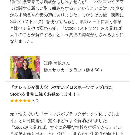
特に介護業界では顕著かもしれませんが、『パソコンやアプ
リに関する新しい取り組みをする』ということに対して少な
からず懸念や不安の声はありました。しかしその後、実際に
Stock（ストック）を使ってみると、紙のノートに書く作業
と比べて負担は変わらず、『Stock（ストック）さえ見れば
大半のことが解決する』という共通の認識がなされるように
なりました。
江藤 美帆さん
栃木サッカークラブ（栃木SC）
「ナレッジが属人化しやすいプロスポーツクラブには、
Stockを非常に強くお勧めします！」
★★★★★
5.0
元々悩んでいた『ナレッジがブラックボックス化してしま
う』という問題が、驚くほどうまく解消されました。
『Stockさえ見れば、すぐに必要な情報を把握できる』とい
う状況を作り出すことに成功し、明らかに生産性が向上しま