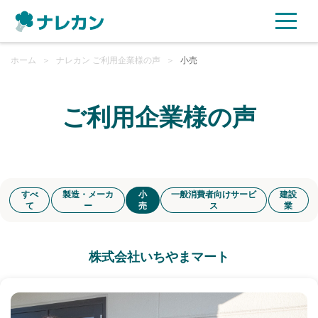
ホーム
ご利用プラン
＞
ナレカン ご利用企業様の声
＞
小売
AI機能
ご利用企業様の声
ご利用企業様の声
セキュリティ
すべ
製造・メーカ
小
一般消費者向けサービ
建設
て
ー
売
ス
業
充実サポート
株式会社いちやまマート
よくある質問
資料ダウンロード