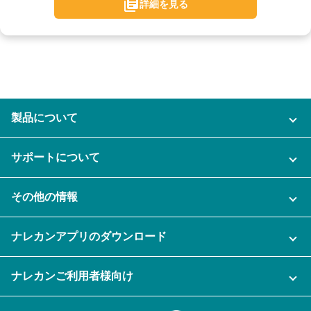
詳細を見る
製品について
ご利用プラン
サポートについて
AI機能
ナレカンに関するお問い合わせ
その他の情報
ご利用企業様の声
よくある質問
運営会社
セキュリティ
ナレカンアプリのダウンロード
充実サポート
ナレカン公式ブログ
資料をダウンロードする
スマホ・タブレットアプリをダウンロード
ナレカンご利用者様向け
セミナー一覧
無料トライアルのお申込み
iPhoneアプリ
ログイン
業務効率化ガイド