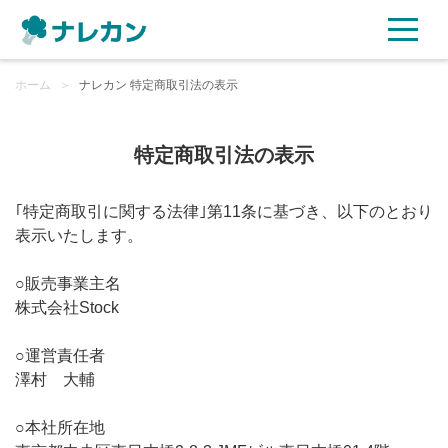
ホーム
ご利用プラン
＞
ナレカン 特定商取引法の表示
AI機能
特定商取引法の表示
ご利用企業様の声
｢特定商取引に関する法律｣第11条に基づき、以下のとおり
表示いたします。
セキュリティ
○販売事業主名
充実サポート
株式会社Stock
○運営責任者
よくある質問
澤村 大輔
資料ダウンロード
○本社所在地