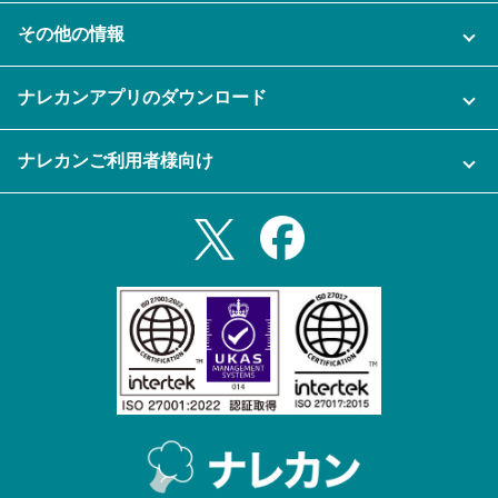
ナレカンに関するお問い合わせ
その他の情報
ご利用企業様の声
よくある質問
運営会社
セキュリティ
ナレカンアプリのダウンロード
充実サポート
ナレカン公式ブログ
資料をダウンロードする
スマホ・タブレットアプリをダウンロード
ナレカンご利用者様向け
セミナー一覧
無料トライアルのお申込み
iPhoneアプリ
ログイン
業務効率化ガイド
Slack連携
Androidアプリ
利用規約
Teams連携
iPadアプリ
プライバシーポリシー
メール自動転送機能
Androidタブレットアプリ
特定商取引法
ナレカンの紹介動画