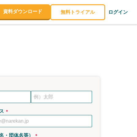
資料ダウンロード
無料トライアル
ログイン
ス
＊
名・団体名等）
＊