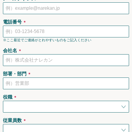
無料トライアル
電話番号
＊
ログイン
※ここ最近でご連絡がとれやすいものをご記入ください
会社名
＊
部署・部門
＊
役職
＊
従業員数
＊