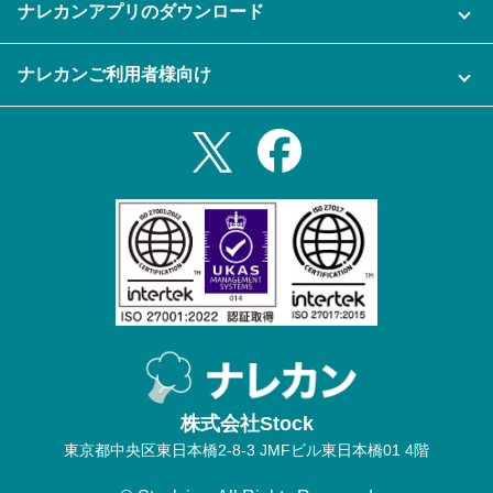
セキュリティ
ナレカンアプリのダウンロード
充実サポート
ナレカン公式ブログ
資料をダウンロードする
スマホ・タブレットアプリをダウンロード
ナレカンご利用者様向け
セミナー一覧
無料トライアルのお申込み
iPhoneアプリ
ログイン
業務効率化ガイド
Slack連携
Androidアプリ
利用規約
Teams連携
iPadアプリ
プライバシーポリシー
メール自動転送機能
Androidタブレットアプリ
特定商取引法
ナレカンの紹介動画
株式会社Stock
東京都中央区東日本橋2-8-3 JMFビル東日本橋01 4階