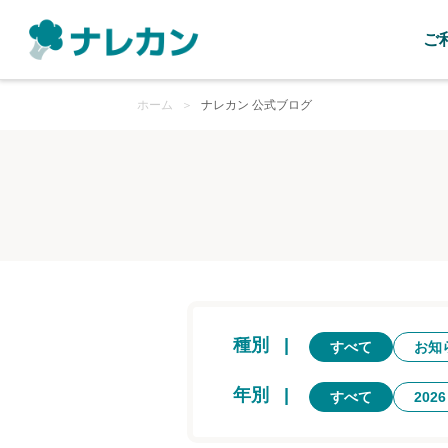
ご
ホーム
＞
ナレカン 公式ブログ
種別
|
すべて
お知
年別
|
すべて
2026