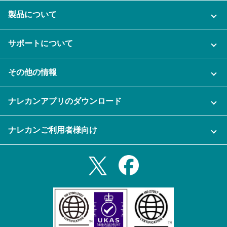
製品について
ご利用プラン
サポートについて
AI機能
ナレカンに関するお問い合わせ
その他の情報
ご利用企業様の声
よくある質問
運営会社
セキュリティ
ナレカンアプリのダウンロード
充実サポート
ナレカン公式ブログ
資料をダウンロードする
スマホ・タブレットアプリをダウンロード
ナレカンご利用者様向け
セミナー一覧
無料トライアルのお申込み
iPhoneアプリ
ログイン
業務効率化ガイド
Slack連携
Androidアプリ
利用規約
Teams連携
iPadアプリ
プライバシーポリシー
メール自動転送機能
Androidタブレットアプリ
特定商取引法
ナレカンの紹介動画