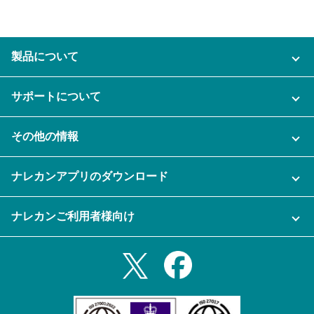
製品について
ご利用プラン
サポートについて
AI機能
ナレカンに関するお問い合わせ
その他の情報
ご利用企業様の声
よくある質問
運営会社
セキュリティ
ナレカンアプリのダウンロード
充実サポート
ナレカン公式ブログ
資料をダウンロードする
スマホ・タブレットアプリをダウンロード
ナレカンご利用者様向け
セミナー一覧
無料トライアルのお申込み
iPhoneアプリ
ログイン
業務効率化ガイド
Slack連携
Androidアプリ
利用規約
Teams連携
iPadアプリ
プライバシーポリシー
メール自動転送機能